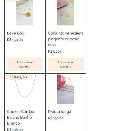
Love Dog
Conjunto veneziana
pingente coração
Preço
R$ 150,00
elos
Preço
R$ 61,65
Adicionar ao
Adicionar ao
carrinho
carrinho
PROMOÇÃO
Choker Cordão
Riviera longa
Baiano Banho
Preço
R$ 130,00
Branco
Preço
R$ 108,00