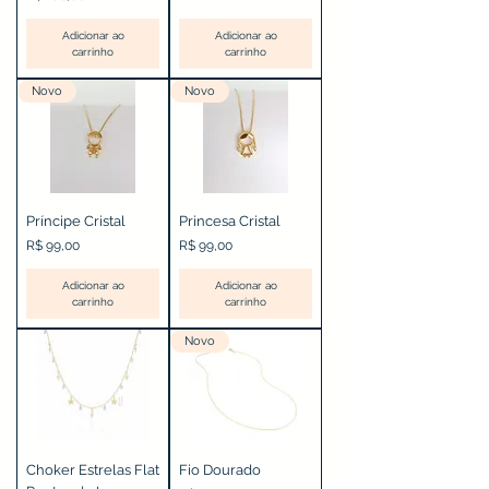
Adicionar ao
Adicionar ao
carrinho
carrinho
Novo
Novo
Príncipe Cristal
Princesa Cristal
Preço
Preço
R$ 99,00
R$ 99,00
Adicionar ao
Adicionar ao
carrinho
carrinho
Novo
Choker Estrelas Flat
Fio Dourado