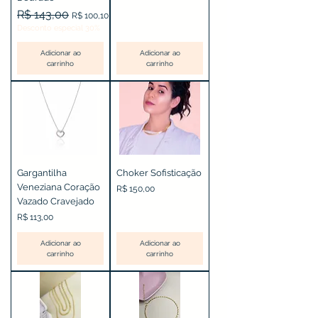
Preço normal
R$ 143,00
Preço promocional
R$ 100,10
Desconto especial 30%
Adicionar ao
Adicionar ao
carrinho
carrinho
Gargantilha
Choker Sofisticação
Veneziana Coração
Preço
R$ 150,00
Vazado Cravejado
Preço
R$ 113,00
Adicionar ao
Adicionar ao
carrinho
carrinho