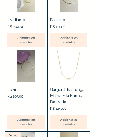
Irradiante
Fascínio
Preço
Preço
R$ 209,00
R$ 111,00
Adicionar ao
Adicionar ao
carrinho
carrinho
Luzir
Gargantilha Longa
Malha Fita Banho
Preço
R$ 107,00
Dourado
Preço
R$ 125,00
Adicionar ao
Adicionar ao
carrinho
carrinho
Novo