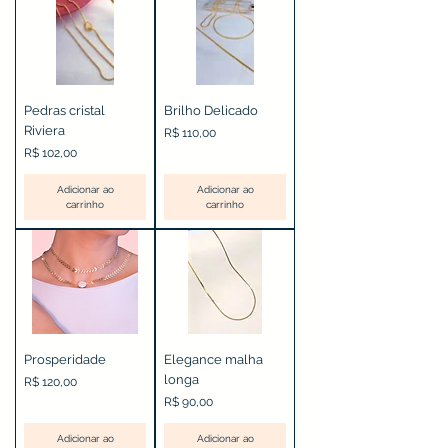
Pedras cristal
Brilho Delicado
Riviera
Preço
R$ 110,00
Preço
R$ 102,00
Adicionar ao
Adicionar ao
carrinho
carrinho
Prosperidade
Elegance malha
longa
Preço
R$ 120,00
Preço
R$ 90,00
Adicionar ao
Adicionar ao