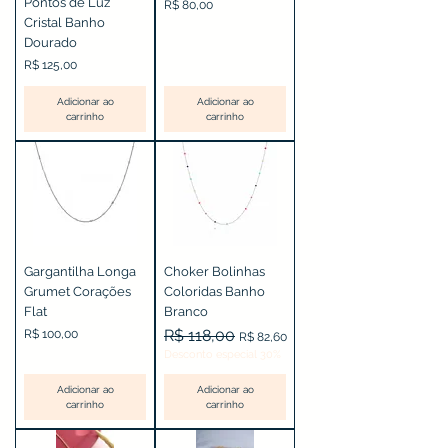
Pontos de Luz
Preço
R$ 80,00
Cristal Banho
Dourado
Preço
R$ 125,00
Adicionar ao
Adicionar ao
carrinho
carrinho
Gargantilha Longa
Choker Bolinhas
Grumet Corações
Coloridas Banho
Flat
Branco
Preço
Preço normal
R$ 118,00
Preço promocional
R$ 100,00
R$ 82,60
Desconto especial 30%
Adicionar ao
Adicionar ao
carrinho
carrinho