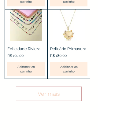
carrinho
carrinho
Felicidade Riviera
Relicário Primavera
Preço
Preço
R$ 102,00
R$ 180,00
Adicionar ao
Adicionar ao
carrinho
carrinho
Ver mais