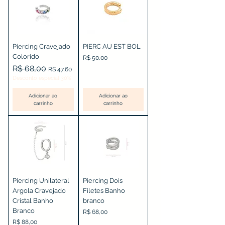
Piercing Cravejado
PIERC AU EST BOL
Colorido
Preço
R$ 50,00
Preço normal
R$ 68,00
Preço promocional
R$ 47,60
Desconto especial 30%
Adicionar ao
Adicionar ao
carrinho
carrinho
Piercing Unilateral
Piercing Dois
Argola Cravejado
Filetes Banho
Cristal Banho
branco
Branco
Preço
R$ 68,00
Preço
R$ 88,00