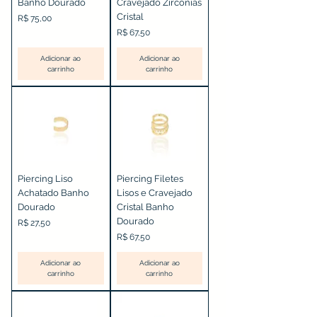
Banho Dourado
Cravejado Zircônias
Cristal
Preço
R$ 75,00
Preço
R$ 67,50
Adicionar ao
Adicionar ao
carrinho
carrinho
Piercing Liso
Piercing Filetes
Achatado Banho
Lisos e Cravejado
Dourado
Cristal Banho
Dourado
Preço
R$ 27,50
Preço
R$ 67,50
Adicionar ao
Adicionar ao
carrinho
carrinho