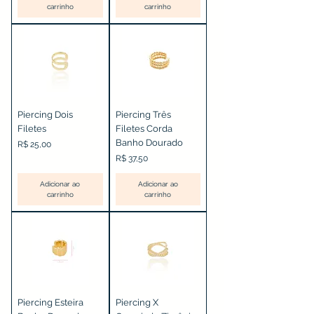
carrinho
carrinho
Piercing Dois
Piercing Três
Filetes
Filetes Corda
Banho Dourado
Preço
R$ 25,00
Preço
R$ 37,50
Adicionar ao
Adicionar ao
carrinho
carrinho
Piercing Esteira
Piercing X