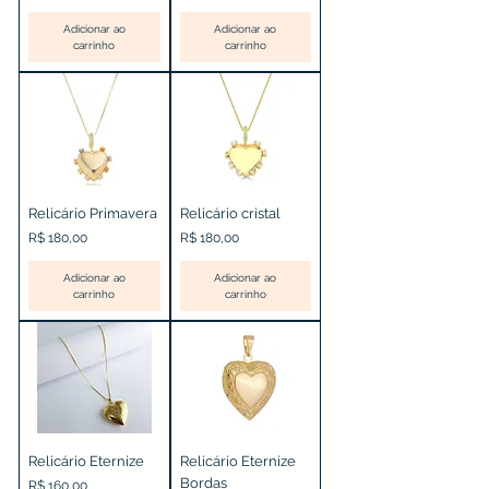
Adicionar ao
Adicionar ao
carrinho
carrinho
Relicário Primavera
Relicário cristal
Preço
Preço
R$ 180,00
R$ 180,00
Adicionar ao
Adicionar ao
carrinho
carrinho
Relicário Eternize
Relicário Eternize
Bordas
Preço
R$ 160,00