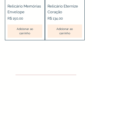
Relicário Memórias
Relicário Eternize
Envelope
Coração
Preço
Preço
R$ 150,00
R$ 134,00
Adicionar ao
Adicionar ao
carrinho
carrinho