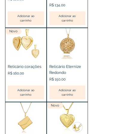
Preço
R$ 134,00
Adicionar ao
Adicionar ao
carrinho
carrinho
Novo
Relicário corações
Relicário Eternize
Redondo
Preço
R$ 160,00
Preço
R$ 150,00
Adicionar ao
Adicionar ao
carrinho
carrinho
Novo