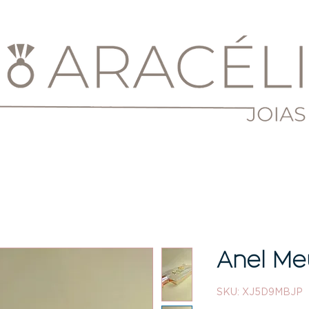
Anel Meu
SKU: XJ5D9MBJP