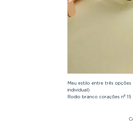
Meu estilo entre três opções
individual)
Rodio branco corações n⁰ 15
Rodio branco corações n⁰ 22
Dourado corações n⁰ 12
Dourado corações n⁰ 18
C
Rodio branco solitário n⁰ 15
Rodio branco solitário n⁰ 17