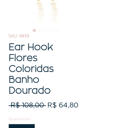
SKU: 9839
Ear Hook
Flores
Coloridas
Banho
Dourado
Preço
Preço
 R$ 108,00 
R$ 64,80
normal
promocional
Quantidade
*