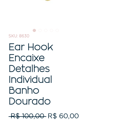
SKU: 8630
Ear Hook
Encaixe
Detalhes
Individual
Banho
Dourado
Preço
Preço
 R$ 100,00 
R$ 60,00
normal
promocional