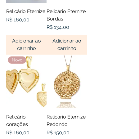
Relicário Eternize
Relicário Eternize
Bordas
Preço
R$ 160,00
Preço
R$ 134,00
Adicionar ao
Adicionar ao
carrinho
carrinho
Novo
Relicário
Relicário Eternize
corações
Redondo
Preço
Preço
R$ 160,00
R$ 150,00