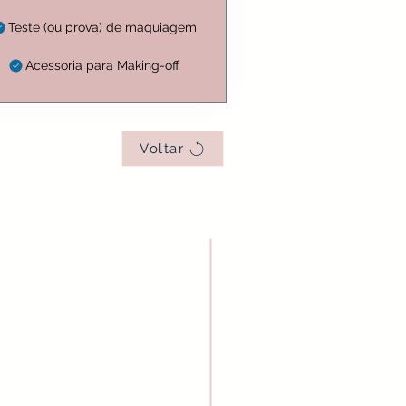
Teste (ou prova) de maquiagem
Acessoria para Making-off
Voltar