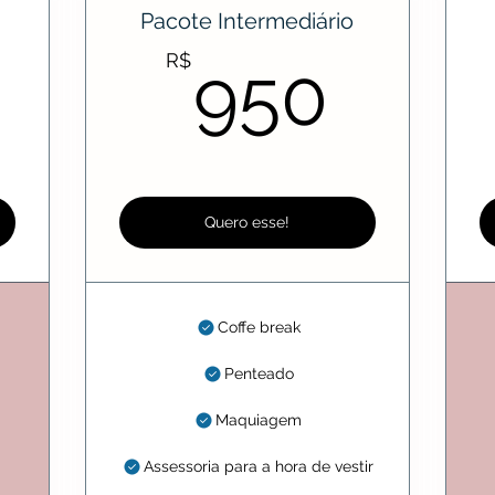
Pacote Intermediário
850R$
950
R$
950
Quero esse!
Coffe break
Penteado
Maquiagem
Assessoria para a hora de vestir