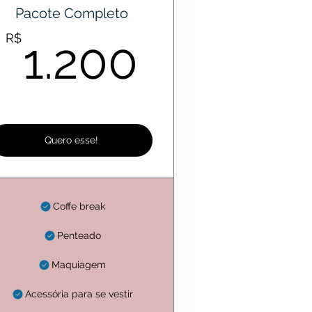
Pacote Completo
R$
1.200R
R$
1.200
Quero esse!
Coffe break
Penteado
Maquiagem
Acessória para se vestir