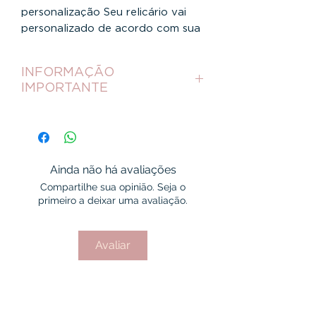
personalização Seu relicário vai
personalizado de acordo com sua
escolha pronto para uso
Relicário Minimalista pequeno
INFORMAÇÃO
13mm
IMPORTANTE
Após a compra desse item,
fique atento ao seu e-mail de
confirmação de pagamento
,
nesse e-mail será enviado um
Ainda não há avaliações
link para um formulário
onde
Compartilhe sua opinião. Seja o
primeiro a deixar uma avaliação.
você irá
anexar a foto
que será
colocada em seu relicário.
Avaliar