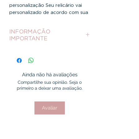
personalização Seu relicário vai
personalizado de acordo com sua
escolha pronto para uso
Relicário Cristal médio maciço liso
INFORMAÇÃO
no meio e contorno lateral cristal
IMPORTANTE
Após a compra desse item,
fique atento ao seu e-mail de
confirmação de pagamento
,
nesse e-mail será enviado um
Ainda não há avaliações
link para um formulário
onde
Compartilhe sua opinião. Seja o
primeiro a deixar uma avaliação.
você irá
anexar a foto
que será
colocada em seu relicário.
Avaliar