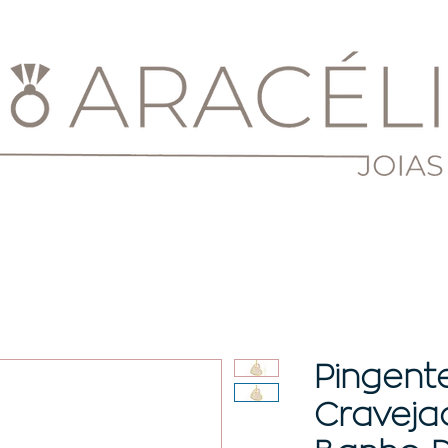
Pingent
Cravejad