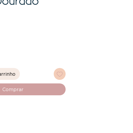
Dourado
eço
arrinho
Comprar