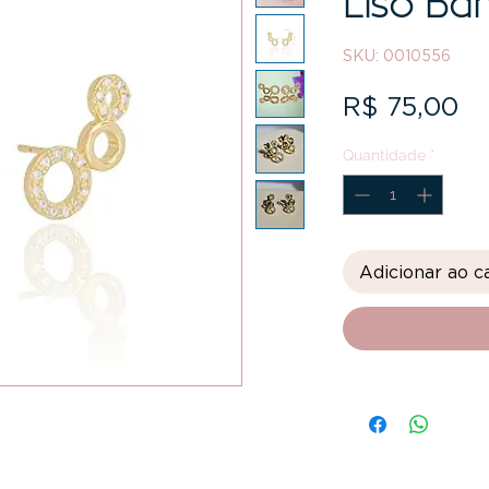
Liso Ba
SKU: 0010556
Pr
R$ 75,00
Quantidade
*
Adicionar ao c