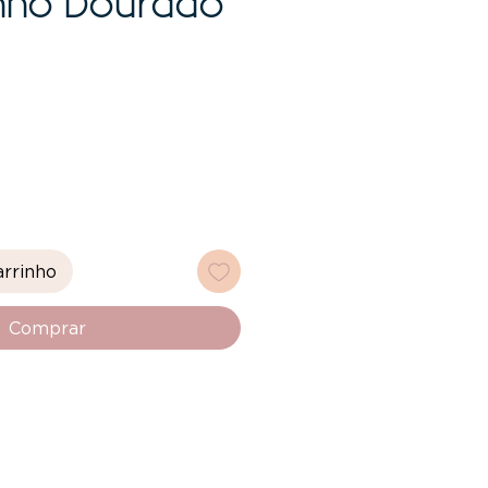
nho Dourado
eço
arrinho
Comprar