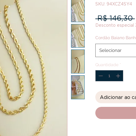
SKU: 94XCZ4SY4
 R$ 146,30 
Desconto especial
Cordão Baiano Banh
Selecionar
Quantidade
*
Adicionar ao c