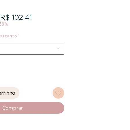
Preço
Preço
R$ 102,41
 30%
normal
promocional
o Branco
*
arrinho
Comprar