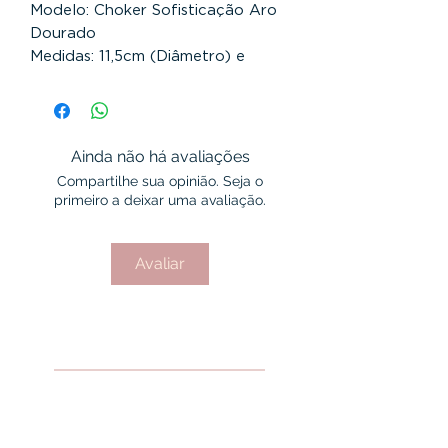
Modelo: Choker Sofisticação Aro
Dourado
Medidas: 11,5cm (Diâmetro) e
0,9cm (Largura)
Nossa Choker Aro é maleável,
portanto o encaixe é tranquilo!
Dicas ACS:
Ainda não há avaliações
Pode tomar banho com as peças,
Compartilhe sua opinião. Seja o
também de piscina e de mar e
primeiro a deixar uma avaliação.
para que seu acessório não oxide
Indicamos que a peça seja limpa
com água e detergente após o
Avaliar
uso, secar para tirar a umidade
garantindo uma vida longa ao seu
acessório;
Guarde suas peças em local limpo
e seco, sempre protegidas da luz
e separadas uma das outras para
não danificar, o ideal é embalar as
peças, uma a uma, em embalagens