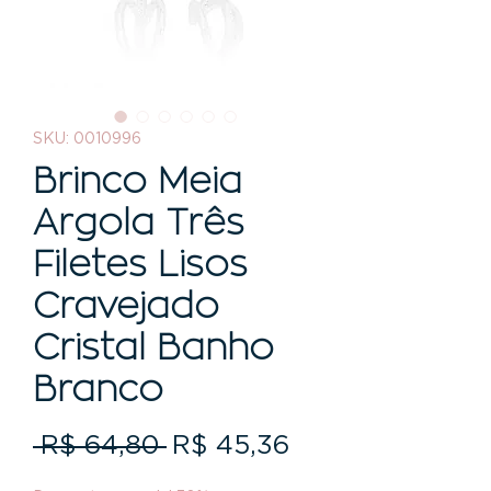
SKU: 0010996
Brinco Meia
Argola Três
Filetes Lisos
Cravejado
Cristal Banho
Branco
Preço
Preço
 R$ 64,80 
R$ 45,36
normal
promocional