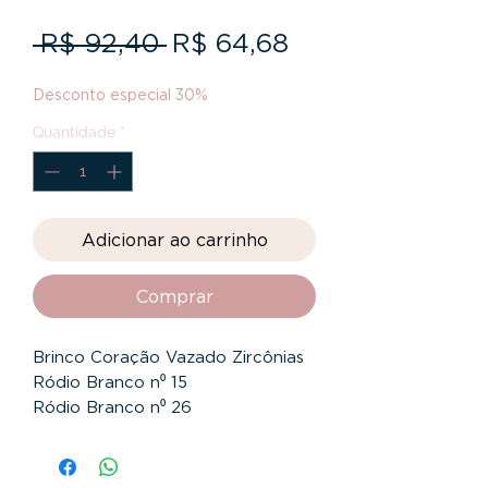
Preço
Preço
 R$ 92,40 
R$ 64,68
normal
promocional
Desconto especial 30%
Quantidade
*
Adicionar ao carrinho
Comprar
Brinco Coração Vazado Zircônias
Ródio Branco n⁰ 15
Ródio Branco n⁰ 26
Dourado n⁰ 19
Dourado n⁰ 20
Dourado n⁰ 20