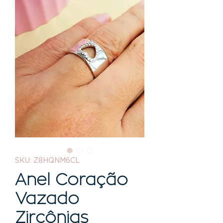
SKU: Z8HQNM6CL
Anel Coração
Vazado
Zircônias