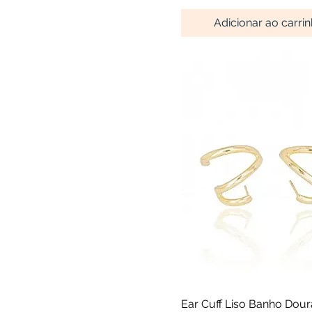
Adicionar ao carri
Visualização rápid
Ear Cuff Liso Banho Dou