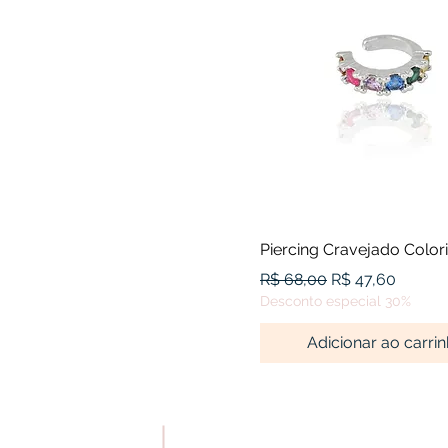
Visualização rápid
Piercing Cravejado Color
Preço normal
Preço promocio
R$ 68,00
R$ 47,60
Desconto especial 30%
Adicionar ao carri