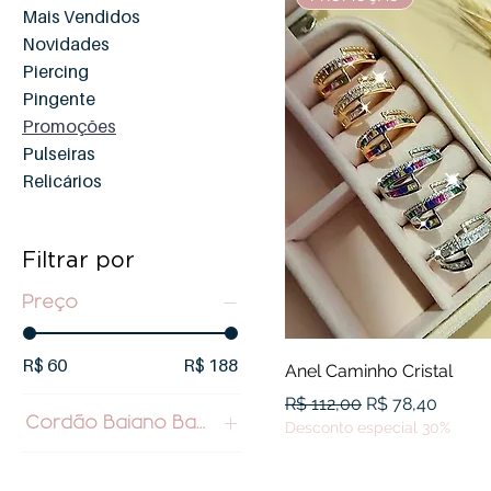
Mais Vendidos
Novidades
Piercing
Pingente
Promoções
Pulseiras
Relicários
Filtrar por
Preço
R$ 60
R$ 188
Visualização rápid
Anel Caminho Cristal
Preço normal
Preço promoci
R$ 112,00
R$ 78,40
Cordão Baiano Banho Branco
Desconto especial 30%
Dourado