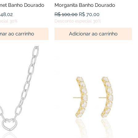
met Banho Dourado
Morganita Banho Dourado
l
eço promocional
Preço normal
Preço promocional
 48,02
R$ 100,00
R$ 70,00
cial 30%
Desconto especial 30%
nar ao carrinho
Adicionar ao carrinho