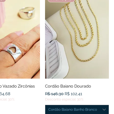
alização rápida
Visualização rápida
o Vazado Zircônias
Cordão Baiano Dourado
l
ço promocional
Preço normal
Preço promocional
64,68
R$ 146,30
R$ 102,41
cial 30%
Desconto especial 30%
Cordão Baiano Banho Branco