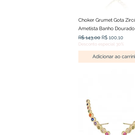
Visualização rápid
Choker Grumet Gota Zirc
Ametista Banho Dourado
Preço normal
Preço promoci
R$ 143,00
R$ 100,10
Desconto especial 30%
Adicionar ao carri