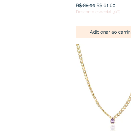
Preço normal
Preço promocio
R$ 88,00
R$ 61,60
Desconto especial 30%
Adicionar ao carri