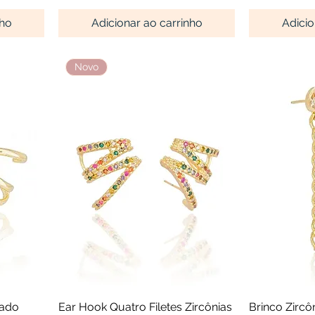
nho
Adicionar ao carrinho
Adicio
Novo
a
Visualização rápida
Visu
rado
Ear Hook Quatro Filetes Zircônias
Brinco Zircô