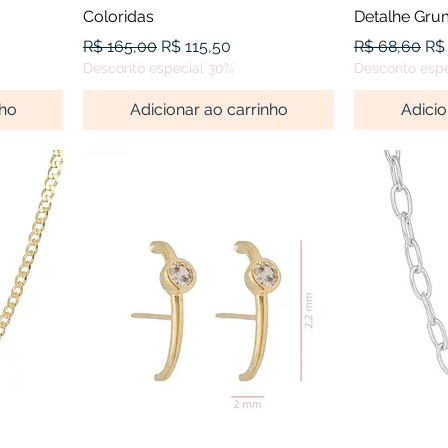
Coloridas
Detalhe Gru
nal
Preço normal
Preço promocional
Preço norma
Pr
R$ 165,00
R$ 115,50
R$ 68,60
R$
Desconto especial 30%
Desconto espe
nho
Adicionar ao carrinho
Adicio