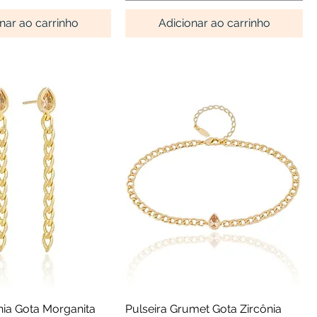
nar ao carrinho
Adicionar ao carrinho
alização rápida
Visualização rápida
nia Gota Morganita
Pulseira Grumet Gota Zircônia