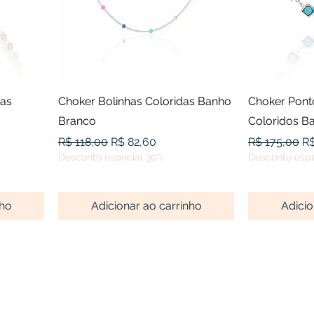
a
Visualização rápida
Visu
das
Choker Bolinhas Coloridas Banho
Choker Pont
Branco
Coloridos B
onal
Preço normal
Preço promocional
Preço norma
Pr
R$ 118,00
R$ 82,60
R$ 175,00
R$
Desconto especial 30%
Desconto espe
nho
Adicionar ao carrinho
Adicio