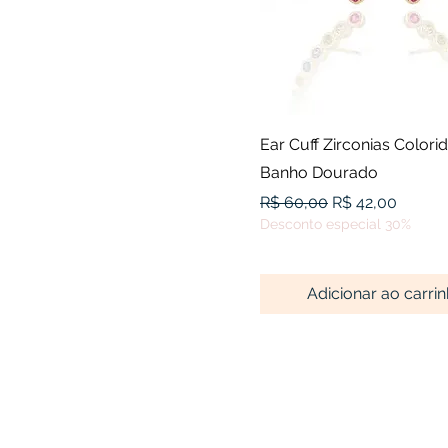
Visualização rápid
Ear Cuff Zirconias Colori
Banho Dourado
Preço normal
Preço promoci
R$ 60,00
R$ 42,00
Desconto especial 30%
Adicionar ao carri