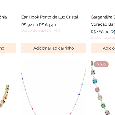
a
Visualização rápida
Visu
ônia
Ear Hook Ponto de Luz Cristal
Gargantilha 
Coração Ba
Preço normal
Preço promocional
R$ 92,00
R$ 64,40
Desconto especial 30%
onal
Preço norma
Pr
R$ 188,00
R$
Desconto espe
nho
Adicionar ao carrinho
Adicio
Novo