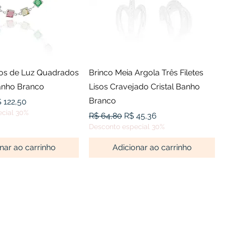
alização rápida
Visualização rápida
os de Luz Quadrados
Brinco Meia Argola Três Filetes
anho Branco
Lisos Cravejado Cristal Banho
Branco
l
eço promocional
 122,50
cial 30%
Preço normal
Preço promocional
R$ 64,80
R$ 45,36
Desconto especial 30%
nar ao carrinho
Adicionar ao carrinho