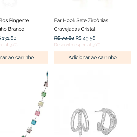
alização rápida
Visualização rápida
Elos Pingente
Ear Hook Sete Zircônias
nho Branco
Cravejadas Cristal
l
eço promocional
Preço normal
Preço promocional
 131,60
R$ 70,80
R$ 49,56
cial 30%
Desconto especial 30%
nar ao carrinho
Adicionar ao carrinho